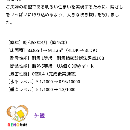
ご夫婦の希望である明るい住まいを実現するために、陽ざし
をいっぱいに取り込めるよう、大きな吹き抜けを設けまし
た。
［築年］昭和53年4月（築45年）
［床面積］83.83㎡ → 91.13㎡ （4LDK → 3LDK）
［耐震性能］耐震 1等級 耐震精密診断法評点1.08
［断熱性能］断熱 5等級 UA値 0.36W/㎡・ｋ
［気密性能］C値0.4（完成後実測値）
［水平レベル］5.1/1000 → 0.95/10000
［垂直レベル］5.1/1000 → 1.3/1000
外観